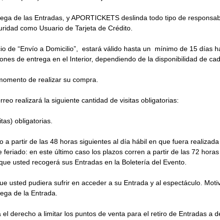
trega de las Entradas, y APORTICKETS deslinda todo tipo de responsab
ridad como Usuario de Tarjeta de Crédito.
io de “Envío a Domicilio”, estará válido hasta un mínimo de 15 días háb
ones de entrega en el Interior, dependiendo de la disponibilidad de cad
 momento de realizar su compra.
eo realizará la siguiente cantidad de visitas obligatorias:
tas) obligatorias.
do a partir de las 48 horas siguientes al día hábil en que fuera realizad
eriado: en este último caso los plazos corren a partir de las 72 horas s
ca que usted recogerá sus Entradas en la Boletería del Evento.
usted pudiera sufrir en acceder a su Entrada y al espectáculo. Mot
rega de la Entrada.
 el derecho a limitar los puntos de venta para el retiro de Entradas 