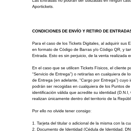
Las Entradas no podrán ser utilizadas en ningún caso
Aportickets.
CONDICIONES DE ENVÍO Y RETIRO DE ENTRADAS
Para el caso de los Tickets Digitales, al adquirir su
en formato de Código de Barras y/o Código QR, y tam
Entrada. Esto es sin perjuicio, de la venta realizada
En el caso que se utilicen Tickets Físicos, el cliente
“Servicio de Entrega”) o retirarlas en cualquiera de 
de Entrega (en adelante, “Cargo por Entrega”) cuyo im
podrán ser recogidas en cualquiera de los Puntos de 
identificación válida que acredite su identidad (D.N.
realizan únicamente dentro del territorio de la Repú
Por ello no olvide tener consigo:
1.
Tarjeta del titular o adicional de la misma con la cu
2.
Documento de Identidad (Cédula de Identidad, DNI, 