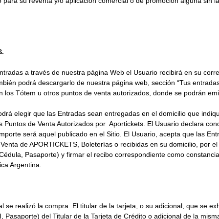
 para su reventa y/o aplicación comercial o de promoción alguna sin la
.
s Entradas a través de nuestra página Web el Usuario recibirá en su cor
bién podrá descargarlo de nuestra página web, sección “Tus entradas”
 en los Tótem u otros puntos de venta autorizados, donde se podrán emi
 podrá elegir que las Entradas sean entregadas en el domicilio que indi
los Puntos de Venta Autorizados por Aportickets. El Usuario declara con
porte será aquel publicado en el Sitio. El Usuario, acepta que las Ent
Venta de APORTICKETS, Boleterías o recibidas en su domicilio, por el 
I, Cédula, Pasaporte) y firmar el recibo correspondiente como constanc
blica Argentina.
al se realizó la compra. El titular de la tarjeta, o su adicional, que se 
Pasaporte) del Titular de la Tarjeta de Crédito o adicional de la mis