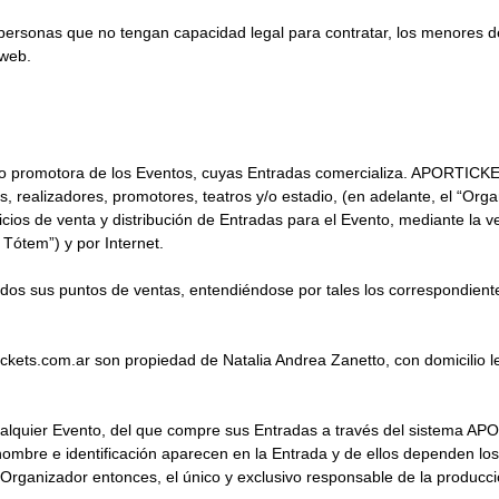
as personas que no tengan capacidad legal para contratar, los menores
 web.
o promotora de los Eventos, cuyas Entradas comercializa. APORTICKE
, realizadores, promotores, teatros y/o estadio, (en adelante, el “Org
icios de venta y distribución de Entradas para el Evento, mediante la 
 Tótem”) y por Internet.
s sus puntos de ventas, entendiéndose por tales los correspondientes
kets.com.ar son propiedad de Natalia Andrea Zanetto, con domicilio l
 cualquier Evento, del que compre sus Entradas a través del sistema 
ombre e identificación aparecen en la Entrada y de ellos dependen los
l Organizador entonces, el único y exclusivo responsable de la produc