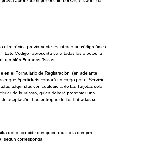
 previa autorización por escrito del Organizador de
reo electrónico previamente registrado un código único
. Éste Código representa para todos los efectos la
tir también Entradas físicas.
que en el Formulario de Registración, (en adelante,
ocer que Aportickets cobrará un cargo por el Servicio
radas adquiridas con cualquiera de las Tarjetas sólo
titular de la misma, quien deberá presentar una
ia de aceptación. Las entregas de las Entradas se
exhiba debe coincidir con quien realizó la compra.
ma, según corresponda.