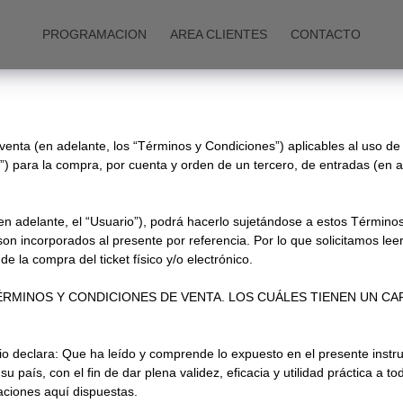
PROGRAMACION
AREA CLIENTES
CONTACTO
venta (en adelante, los “Términos y Condiciones”) aplicables al uso de 
ara la compra, por cuenta y orden de un tercero, de entradas (en ad
n adelante, el “Usuario”), podrá hacerlo sujetándose a estos Términos
n incorporados al presente por referencia. Por lo que solicitamos lee
e la compra del ticket físico y/o electrónico.
RMINOS Y CONDICIONES DE VENTA. LOS CUÁLES TIENEN UN CA
io declara: Que ha leído y comprende lo expuesto en el presente inst
su país, con el fin de dar plena validez, eficacia y utilidad práctica a 
ciones aquí dispuestas.